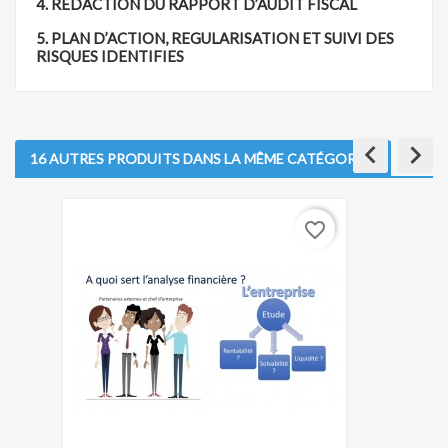
4. REDACTION DU RAPPORT D’AUDIT FISCAL
5. PLAN D’ACTION, REGULARISATION ET SUIVI DES
RISQUES IDENTIFIES
keyboard_arrow_left
keyboard_arrow_right
16 AUTRES PRODUITS DANS LA MÊME CATÉGORIE :
favorite_border