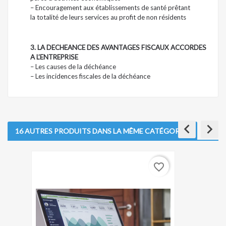
– Encouragement aux établissements de santé prêtant
la totalité de leurs services au profit de non résidents
3. LA DECHEANCE DES AVANTAGES FISCAUX ACCORDES
A L’ENTREPRISE
– Les causes de la déchéance
– Les incidences fiscales de la déchéance
keyboard_arrow_left
keyboard_arrow_right
16 AUTRES PRODUITS DANS LA MÊME CATÉGORIE :
favorite_border