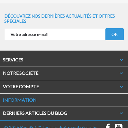
DÉCOUVREZ NOS DERNIÈRES ACTUALITÉS ET OFFRES
SPÉCIALES

SERVICES

NOTRE SOCIÉTÉ

VOTRE COMPTE
INFORMATION
keyboard_arrow_down
DERNIERS ARTICLES DU BLOG
© 2026 RayaSoft™. Tous les droits sont réservés.